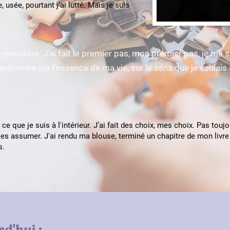
 usée, pourtant j’ai lutté. Mais je suis
e rencontre. J'ai fait le premier pas, mon premier pas, je me
tionnée sur l'essence de ma vie, sur le sens que je voulais a
e que je suis à l'intérieur. J’ai fait des choix, mes choix. Pas toujour
 les assumer. J'ai rendu ma blouse, terminé un chapitre de mon livre 
s.
d'hui :