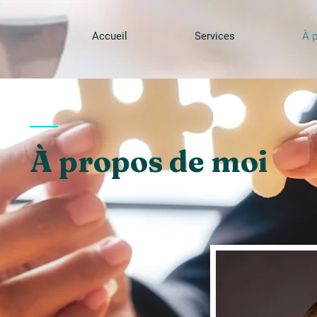
ATRICE
Accueil
Services
À 
EMEN
T
S
À propos de moi