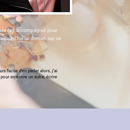
 suis fait accompagner pour
ujourd'hui lui donner, sur ce
s facile d’en parler alors, j’ai
pour en écrire un autre, écrire