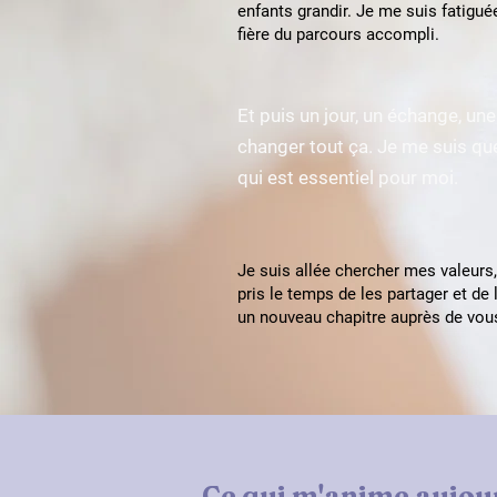
enfants grandir. Je me suis fatiguée,
fière du parcours accompli.
Et puis un jour, un échange, un
changer tout ça. Je me suis ques
qui est essentiel pour moi.
Je suis allée chercher mes valeurs, c
pris le temps de les partager et de
un nouveau chapitre auprès de vou
Ce qui m'anime aujour